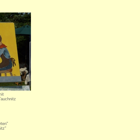
mit
 Tauchnitz
rten"
itz"