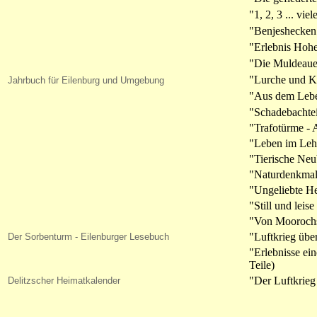
"1, 2, 3 ... vi
"Benjeshecken
"Erlebnis Hohe
"Die Muldeaue -
"Lurche und Kr
Jahrbuch für Eilenburg und Umgebung
"Aus dem Lebe
"Schadebachtei
"Trafotürme - 
"Leben im Le
"Tierische Neu
"Naturdenkmal
"Ungeliebte H
"Still und lei
"Von Moorochs
"Luftkrieg übe
Der Sorbenturm - Eilenburger Lesebuch
"Erlebnisse ei
Teile)
"Der Luftkrie
Delitzscher Heimatkalender