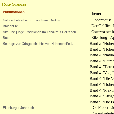
Rolf Schulze
Publikationen
Thema
"Fledermäuse i
Naturschutzarbeit im Landkreis Delitzsch
"Der Gräflich 
Broschüre
"Osterwasser h
Alte und junge Traditionen im Landkreis Delitzsch
"Eilenburg - A
Buch
Band 2 "Hohenp
Beiträge zur Ortsgeschichte von Hohenprießnitz
Band 3 "Hohenp
Band 4 "Nature
Band 4 "Flurna
Band 4 "Tiere 
Band 4 "Vogel
Band 4 "Die Vo
Band 4 "Hohen
Band 4 "Prakt
Band 4 "Ausge
Band 5 "Die Fa
"Die Fledermä
Eilenburger Jahrbuch
"Die gefiedert