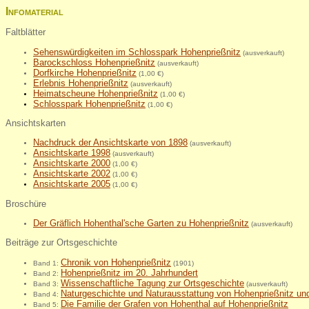
Infomaterial
Faltblätter
Sehenswürdigkeiten im Schlosspark Hohenprießnitz
(ausverkauft)
Barockschloss Hohenprießnitz
(ausverkauft)
Dorfkirche Hohenprießnitz
(1,00 €)
Erlebnis Hohenprießnitz
(ausverkauft)
Heimatscheune Hohenprießnitz
(1,00 €)
Schlosspark Hohenprießni
tz
(1,00 €)
Ansichtskarten
Nachdruck der Ansichtskarte von 1898
(ausverkauft)
Ansichtskarte 1998
(ausverkauft)
Ansichtskarte 2000
(1,00 €)
Ansichtskarte 2002
(1,00 €)
Ansichtskarte 2005
(1,00 €)
Broschüre
Der Gräflich Hohenthal'sche Garten zu Hohenprießnitz
(ausverkauft)
Beiträge zur Ortsgeschichte
Chronik von Hohenprießnitz
Band 1:
(1901)
Hohenprießnitz im 20. Jahrhundert
Band 2:
Wissenschaftliche Tagung zur Ortsgeschichte
Band 3:
(ausverkauft)
Naturgeschichte und Naturausstattung von Hohenprießnitz u
Band 4:
Die Familie der Grafen von Hohenthal auf Hohenprießnitz
Band 5: