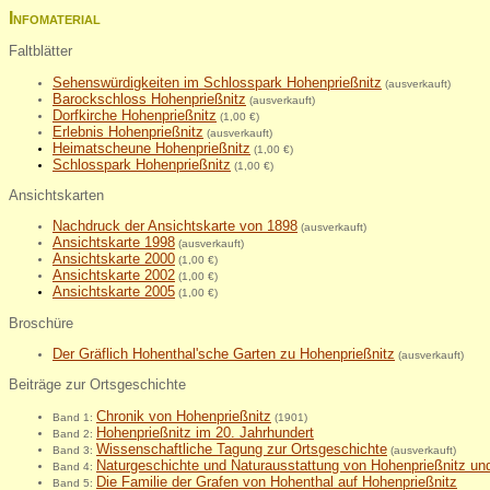
Infomaterial
Faltblätter
Sehenswürdigkeiten im Schlosspark Hohenprießnitz
(ausverkauft)
Barockschloss Hohenprießnitz
(ausverkauft)
Dorfkirche Hohenprießnitz
(1,00 €)
Erlebnis Hohenprießnitz
(ausverkauft)
Heimatscheune Hohenprießnitz
(1,00 €)
Schlosspark Hohenprießni
tz
(1,00 €)
Ansichtskarten
Nachdruck der Ansichtskarte von 1898
(ausverkauft)
Ansichtskarte 1998
(ausverkauft)
Ansichtskarte 2000
(1,00 €)
Ansichtskarte 2002
(1,00 €)
Ansichtskarte 2005
(1,00 €)
Broschüre
Der Gräflich Hohenthal'sche Garten zu Hohenprießnitz
(ausverkauft)
Beiträge zur Ortsgeschichte
Chronik von Hohenprießnitz
Band 1:
(1901)
Hohenprießnitz im 20. Jahrhundert
Band 2:
Wissenschaftliche Tagung zur Ortsgeschichte
Band 3:
(ausverkauft)
Naturgeschichte und Naturausstattung von Hohenprießnitz u
Band 4:
Die Familie der Grafen von Hohenthal auf Hohenprießnitz
Band 5: