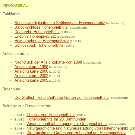
Infomaterial
Faltblätter
Sehenswürdigkeiten im Schlosspark Hohenprießnitz
(ausverkauft)
Barockschloss Hohenprießnitz
(ausverkauft)
Dorfkirche Hohenprießnitz
(1,00 €)
Erlebnis Hohenprießnitz
(ausverkauft)
Heimatscheune Hohenprießnitz
(1,00 €)
Schlosspark Hohenprießni
tz
(1,00 €)
Ansichtskarten
Nachdruck der Ansichtskarte von 1898
(ausverkauft)
Ansichtskarte 1998
(ausverkauft)
Ansichtskarte 2000
(1,00 €)
Ansichtskarte 2002
(1,00 €)
Ansichtskarte 2005
(1,00 €)
Broschüre
Der Gräflich Hohenthal'sche Garten zu Hohenprießnitz
(ausverkauft)
Beiträge zur Ortsgeschichte
Chronik von Hohenprießnitz
Band 1:
(1901)
Hohenprießnitz im 20. Jahrhundert
Band 2:
Wissenschaftliche Tagung zur Ortsgeschichte
Band 3:
(ausverkauft)
Naturgeschichte und Naturausstattung von Hohenprießnitz u
Band 4:
Die Familie der Grafen von Hohenthal auf Hohenprießnitz
Band 5: