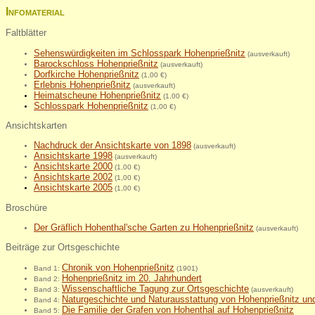
Infomaterial
Faltblätter
Sehenswürdigkeiten im Schlosspark Hohenprießnitz
(ausverkauft)
Barockschloss Hohenprießnitz
(ausverkauft)
Dorfkirche Hohenprießnitz
(1,00 €)
Erlebnis Hohenprießnitz
(ausverkauft)
Heimatscheune Hohenprießnitz
(1,00 €)
Schlosspark Hohenprießni
tz
(1,00 €)
Ansichtskarten
Nachdruck der Ansichtskarte von 1898
(ausverkauft)
Ansichtskarte 1998
(ausverkauft)
Ansichtskarte 2000
(1,00 €)
Ansichtskarte 2002
(1,00 €)
Ansichtskarte 2005
(1,00 €)
Broschüre
Der Gräflich Hohenthal'sche Garten zu Hohenprießnitz
(ausverkauft)
Beiträge zur Ortsgeschichte
Chronik von Hohenprießnitz
Band 1:
(1901)
Hohenprießnitz im 20. Jahrhundert
Band 2:
Wissenschaftliche Tagung zur Ortsgeschichte
Band 3:
(ausverkauft)
Naturgeschichte und Naturausstattung von Hohenprießnitz u
Band 4:
Die Familie der Grafen von Hohenthal auf Hohenprießnitz
Band 5: