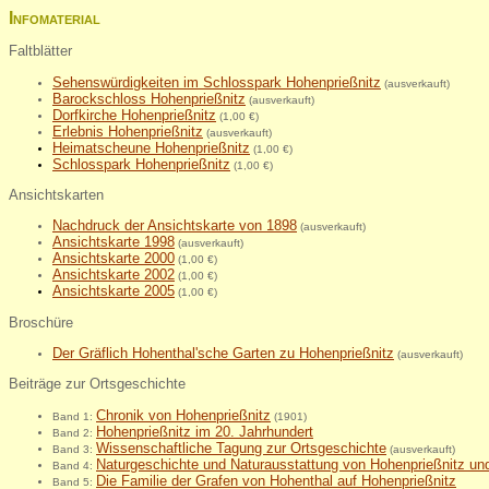
Infomaterial
Faltblätter
Sehenswürdigkeiten im Schlosspark Hohenprießnitz
(ausverkauft)
Barockschloss Hohenprießnitz
(ausverkauft)
Dorfkirche Hohenprießnitz
(1,00 €)
Erlebnis Hohenprießnitz
(ausverkauft)
Heimatscheune Hohenprießnitz
(1,00 €)
Schlosspark Hohenprießni
tz
(1,00 €)
Ansichtskarten
Nachdruck der Ansichtskarte von 1898
(ausverkauft)
Ansichtskarte 1998
(ausverkauft)
Ansichtskarte 2000
(1,00 €)
Ansichtskarte 2002
(1,00 €)
Ansichtskarte 2005
(1,00 €)
Broschüre
Der Gräflich Hohenthal'sche Garten zu Hohenprießnitz
(ausverkauft)
Beiträge zur Ortsgeschichte
Chronik von Hohenprießnitz
Band 1:
(1901)
Hohenprießnitz im 20. Jahrhundert
Band 2:
Wissenschaftliche Tagung zur Ortsgeschichte
Band 3:
(ausverkauft)
Naturgeschichte und Naturausstattung von Hohenprießnitz u
Band 4:
Die Familie der Grafen von Hohenthal auf Hohenprießnitz
Band 5: