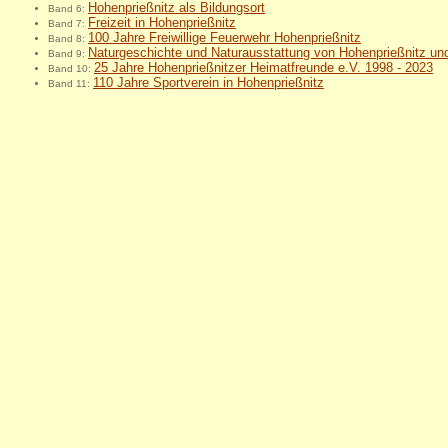
Hohenprießnitz als Bildungsort
Band 6:
Freizeit in Hohenprießnitz
Band 7:
100 Jahre Freiwillige Feuerwehr Hohenprießnitz
Band 8:
Naturgeschichte und Naturausstattung von Hohenprießnitz 
Band 9:
25 Jahre Hohenprießnitzer Heimatfreunde e.V. 1998 - 2023
Band 10:
110 Jahre Sportverein in Hohenprießnitz
Band 11: